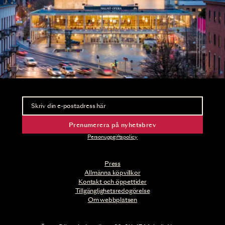
Nyhetsbrev
Ta del av förhandsinformation och biljettsläpp.
Prenumerera på nyhetsbrev
Personuppgiftspolicy
Press
Allmänna köpvillkor
Kontakt och öppettider
Tillgänglighetsredogörelse
Om webbplatsen