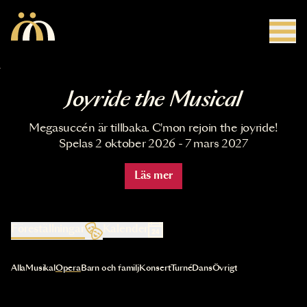
Hoppa till huvudinnehåll
Joyride the Musical
Megasuccén är tillbaka. C'mon rejoin the joyride!
Spelas 2 oktober 2026 - 7 mars 2027
Läs mer
Föreställningar
Kalender
Val av kategori uppdaterar innehållet automatiskt
Alla
Musikal
Opera
Barn och familj
Konsert
Turné
Dans
Övrigt