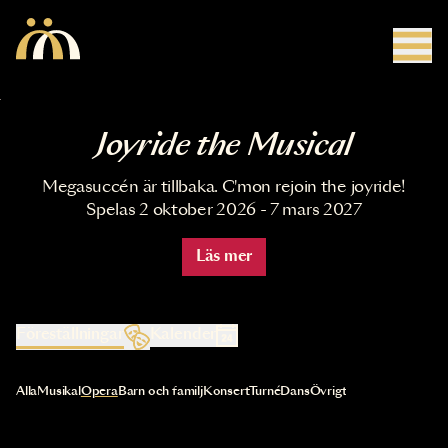
Hoppa till huvudinnehåll
Joyride the Musical
Megasuccén är tillbaka. C'mon rejoin the joyride!
Spelas 2 oktober 2026 - 7 mars 2027
Läs mer
Föreställningar
Kalender
Val av kategori uppdaterar innehållet automatiskt
Alla
Musikal
Opera
Barn och familj
Konsert
Turné
Dans
Övrigt