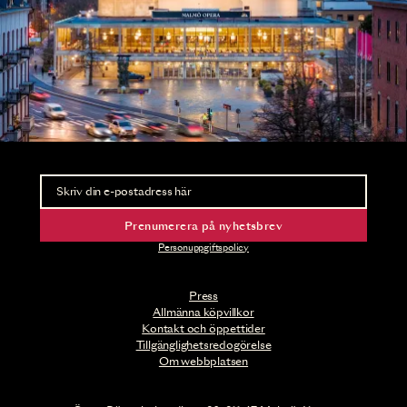
Nyhetsbrev
Ta del av förhandsinformation och biljettsläpp.
Prenumerera på nyhetsbrev
Personuppgiftspolicy
Press
Allmänna köpvillkor
Kontakt och öppettider
Tillgänglighetsredogörelse
Om webbplatsen