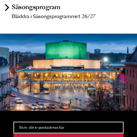
Säsongsprogram
Bläddra i Säsongsprogrammet 26/27
Nyhetsbrev
Ta del av förhandsinformation och biljettsläpp.