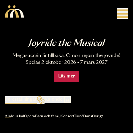
Hoppa till huvudinnehåll
Joyride the Musical
Megasuccén är tillbaka. C'mon rejoin the joyride!
Spelas 2 oktober 2026 - 7 mars 2027
Läs mer
Föreställningar
Kalender
Val av kategori uppdaterar innehållet automatiskt
Alla
Musikal
Opera
Barn och familj
Konsert
Turné
Dans
Övrigt