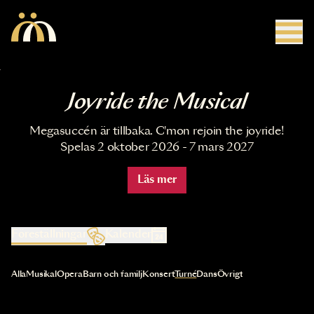
Hoppa till huvudinnehåll
Joyride the Musical
Megasuccén är tillbaka. C'mon rejoin the joyride!
Spelas 2 oktober 2026 - 7 mars 2027
Läs mer
Föreställningar
Kalender
Val av kategori uppdaterar innehållet automatiskt
Alla
Musikal
Opera
Barn och familj
Konsert
Turné
Dans
Övrigt