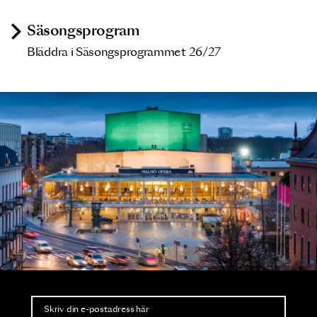
Säsongsprogram
Bläddra i Säsongsprogrammet 26/27
Nyhetsbrev
Ta del av förhandsinformation och biljettsläpp.