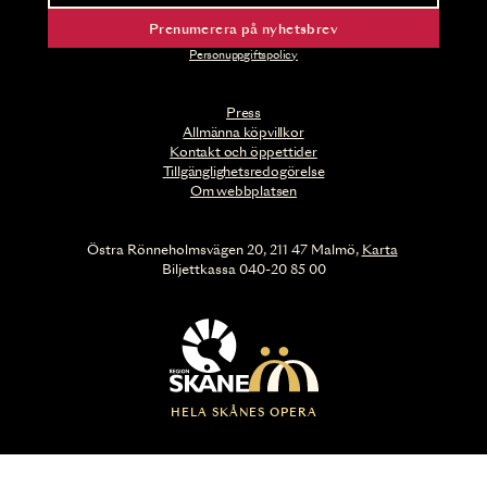
Prenumerera på nyhetsbrev
Personuppgiftspolicy
Press
Allmänna köpvillkor
Kontakt och öppettider
Tillgänglighetsredogörelse
Om webbplatsen
Östra Rönneholmsvägen 20, 211 47 Malmö,
Karta
Biljettkassa 040-20 85 00
HELA SKÅNES OPERA