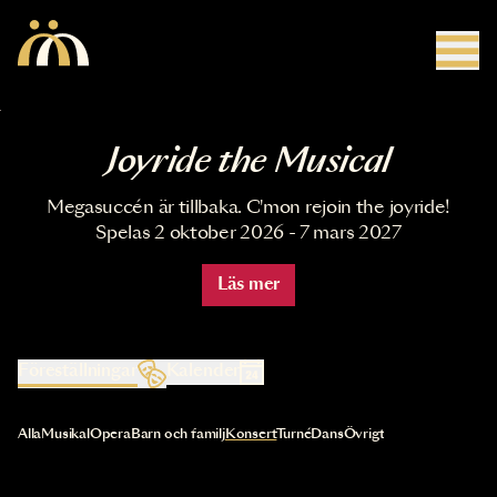
Hoppa till huvudinnehåll
Joyride the Musical
Megasuccén är tillbaka. C'mon rejoin the joyride!
Spelas 2 oktober 2026 - 7 mars 2027
Läs mer
Föreställningar
Kalender
Val av kategori uppdaterar innehållet automatiskt
Alla
Musikal
Opera
Barn och familj
Konsert
Turné
Dans
Övrigt