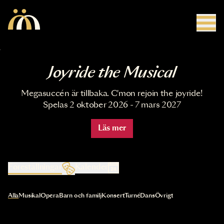
Hoppa till huvudinnehåll
Joyride the Musical
Megasuccén är tillbaka. C'mon rejoin the joyride!
Spelas 2 oktober 2026 - 7 mars 2027
Läs mer
Föreställningar
Kalender
Val av kategori uppdaterar innehållet automatiskt
Alla
Musikal
Opera
Barn och familj
Konsert
Turné
Dans
Övrigt