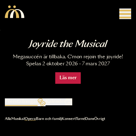
Hoppa till huvudinnehåll
Joyride the Musical
Megasuccén är tillbaka. C'mon rejoin the joyride!
Spelas 2 oktober 2026 - 7 mars 2027
Läs mer
Föreställningar
Kalender
Val av kategori uppdaterar innehållet automatiskt
Alla
Musikal
Opera
Barn och familj
Konsert
Turné
Dans
Övrigt