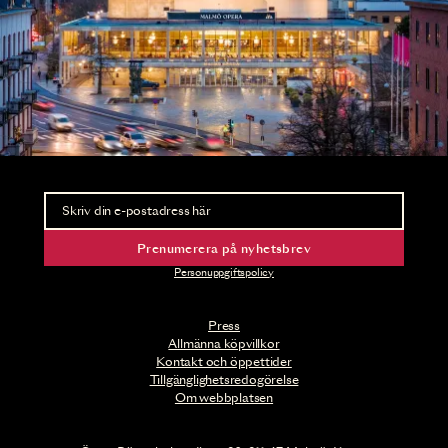
Nyhetsbrev
Ta del av förhandsinformation och biljettsläpp.
Prenumerera på nyhetsbrev
Personuppgiftspolicy
Press
Allmänna köpvillkor
Kontakt och öppettider
Tillgänglighetsredogörelse
Om webbplatsen