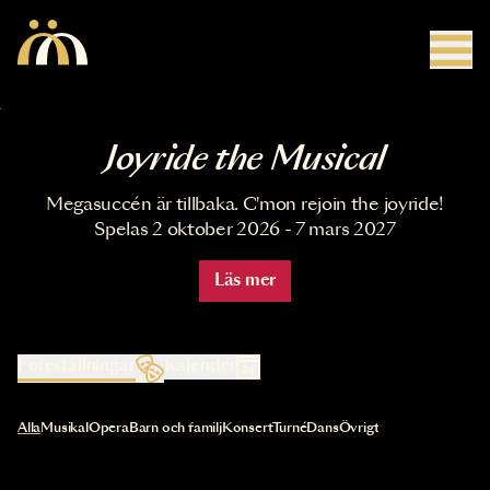
Hoppa till huvudinnehåll
Joyride the Musical
Megasuccén är tillbaka. C'mon rejoin the joyride!
Spelas 2 oktober 2026 - 7 mars 2027
Läs mer
Föreställningar
Kalender
Val av kategori uppdaterar innehållet automatiskt
Alla
Musikal
Opera
Barn och familj
Konsert
Turné
Dans
Övrigt