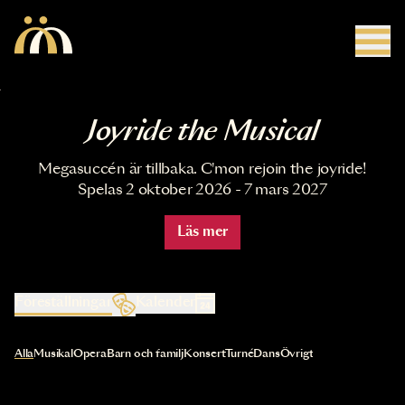
Hoppa till huvudinnehåll
Joyride the Musical
Megasuccén är tillbaka. C'mon rejoin the joyride!
Spelas 2 oktober 2026 - 7 mars 2027
Läs mer
Föreställningar
Kalender
Val av kategori uppdaterar innehållet automatiskt
Alla
Musikal
Opera
Barn och familj
Konsert
Turné
Dans
Övrigt