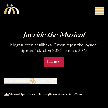
Hoppa till huvudinnehåll
Joyride the Musical
Megasuccén är tillbaka. C'mon rejoin the joyride!
Spelas 2 oktober 2026 - 7 mars 2027
Läs mer
Föreställningar
Kalender
Val av kategori uppdaterar innehållet automatiskt
Alla
Musikal
Opera
Barn och familj
Konsert
Turné
Dans
Övrigt