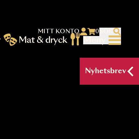
MITT KONTO
 menu)
llningar
Mat & dryck
Me
nu (primary) SV
Nyh