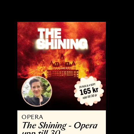
OPERA
K
The Wreckers
M
K
22 MAJ - 9 JUN 2027
2