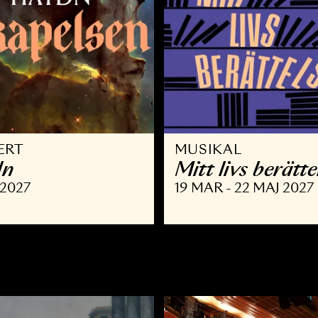
ONSERT
MUSIKAL
aydn
Mitt livs
 FEB 2027
19 MAR - 22