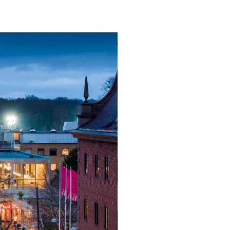
ngsprogram
ra i Säsongsprogrammet