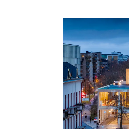
Mat & dry
Förgyll ditt
dryck.