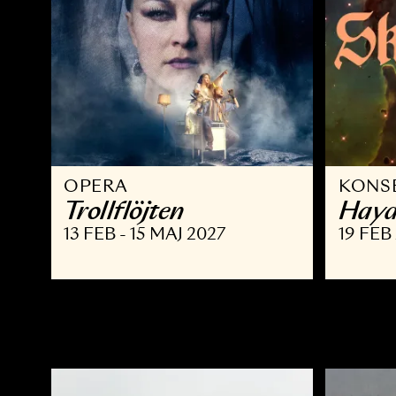
OPERA
K
Trollflöjten
H
13 FEB - 15 MAJ 2027
19