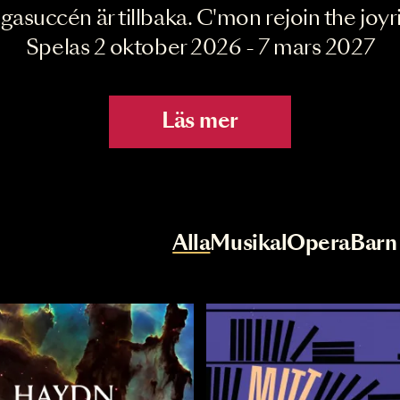
Joyride the Mu
Megasuccén är tillbaka. C'mon rejoin 
Spelas 2 oktober 2026 - 7 mar
Läs mer
r
Val av kategori
Alla
Musikal
Op