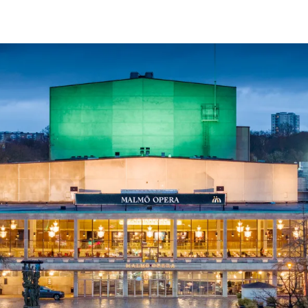
ck
Säso
 besök med mat och
Blädd
26/27