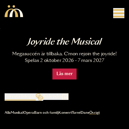
Hoppa till huvudinnehåll
Joyride the Musical
Megasuccén är tillbaka. C'mon rejoin the joyride!
Spelas 2 oktober 2026 - 7 mars 2027
Läs mer
Föreställningar
Kalender
Val av kategori uppdaterar innehållet automatiskt
Alla
Musikal
Opera
Barn och familj
Konsert
Turné
Dans
Övrigt