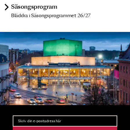
Säsongsprogram
Bläddra i Säsongsprogrammet 26/27
Nyhetsbrev
Ta del av förhandsinformation och biljettsläpp.