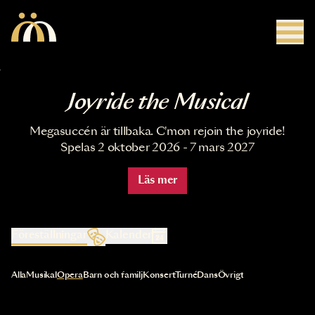
Hoppa till huvudinnehåll
Joyride the Musical
Megasuccén är tillbaka. C'mon rejoin the joyride!
Spelas 2 oktober 2026 - 7 mars 2027
Läs mer
Föreställningar
Kalender
Val av kategori uppdaterar innehållet automatiskt
Alla
Musikal
Opera
Barn och familj
Konsert
Turné
Dans
Övrigt