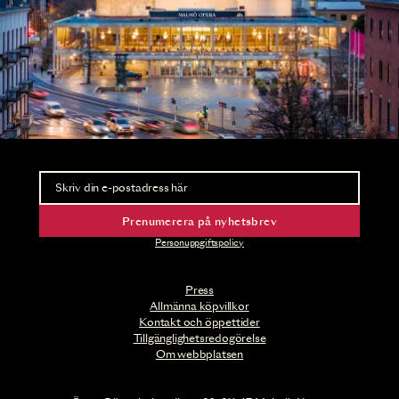
Nyhetsbrev
Ta del av förhandsinformation och biljettsläpp.
Prenumerera på nyhetsbrev
Personuppgiftspolicy
Press
Allmänna köpvillkor
Kontakt och öppettider
Tillgänglighetsredogörelse
Om webbplatsen