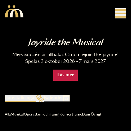
Hoppa till huvudinnehåll
Joyride the Musical
Megasuccén är tillbaka. C'mon rejoin the joyride!
Spelas 2 oktober 2026 - 7 mars 2027
Läs mer
Föreställningar
Kalender
Val av kategori uppdaterar innehållet automatiskt
Alla
Musikal
Opera
Barn och familj
Konsert
Turné
Dans
Övrigt