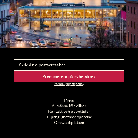
Nyhetsbrev
Ta del av förhandsinformation och biljettsläpp.
Prenumerera på nyhetsbrev
Personuppgiftspolicy
Press
Allmänna köpvillkor
Kontakt och öppettider
Tillgänglighetsredogörelse
Om webbplatsen