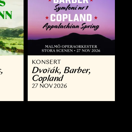
KONSERT
 Brahms,
Dvořák, Barber,
nn
Copland