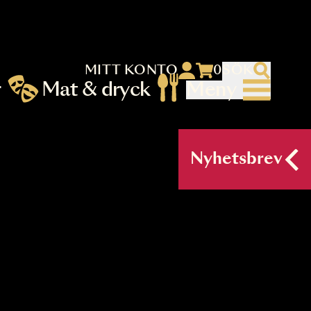
MITT KONTO
 menu)
llningar
Mat & dryck
Me
nu (primary) SV
Nyh