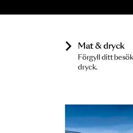
KONSERT
K
Haydn
M
K
19 FEB 2027
2
Mat & dry