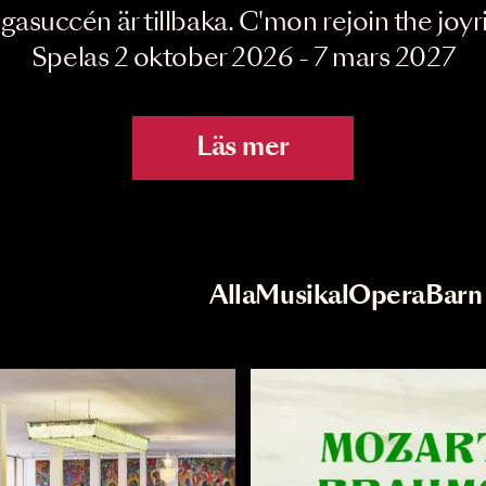
Joyride the Mu
Megasuccén är tillbaka. C'mon rejoin 
Spelas 2 oktober 2026 - 7 mar
Läs mer
r
Val av kategori
Alla
Musikal
Op