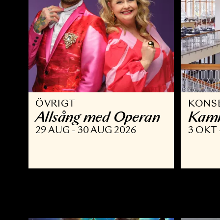
ÖVRIGT
K
Allsång med Operan
K
29 AUG - 30 AUG 2026
3 