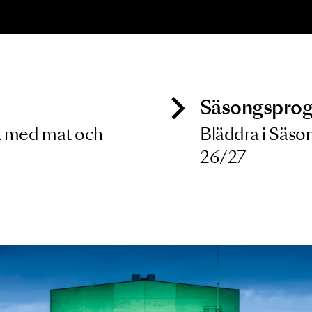
ONSERT
ozart, Britten,
elly, Elgar
8 MAJ 2027
ck
Säso