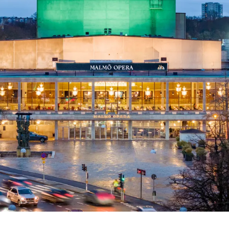
 besök med mat och
Blädd
26/27