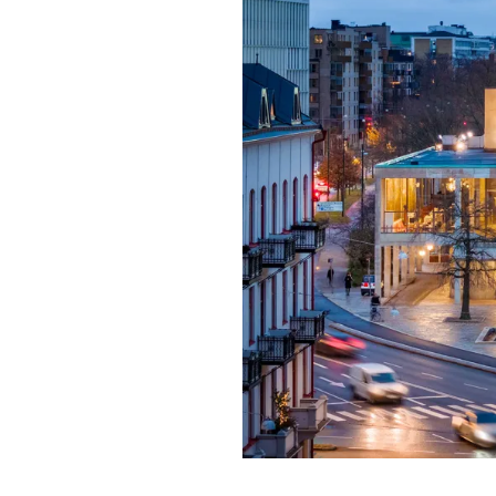
Förgyll ditt
dryck.