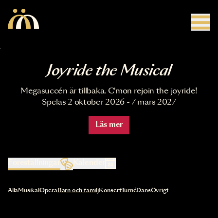
Hoppa till huvudinnehåll
Joyride the Musical
Megasuccén är tillbaka. C'mon rejoin the joyride!
Spelas 2 oktober 2026 - 7 mars 2027
Läs mer
Föreställningar
Kalender
Val av kategori uppdaterar innehållet automatiskt
Alla
Musikal
Opera
Barn och familj
Konsert
Turné
Dans
Övrigt