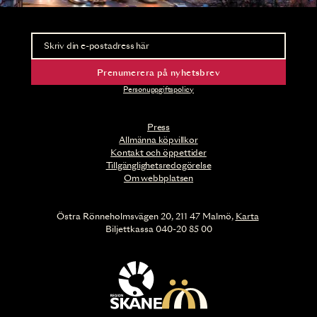
Nyhetsbrev
Ta del av förhandsinformation och biljettsläpp.
Prenumerera på nyhetsbrev
Personuppgiftspolicy
Press
Allmänna köpvillkor
Kontakt och öppettider
Tillgänglighetsredogörelse
Om webbplatsen
Östra Rönneholmsvägen 20, 211 47 Malmö,
Karta
Biljettkassa 040-20 85 00