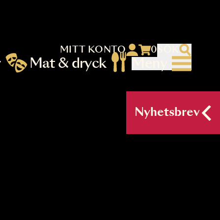
MITT KONTO
 menu)
llningar
Mat & dryck
Me
nu (primary) SV
Nyh