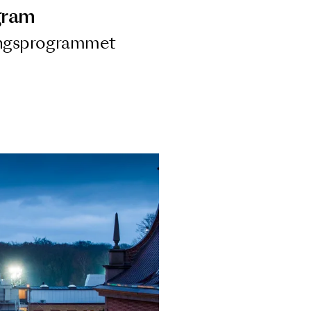
ngsprogram
ra i Säsongsprogrammet