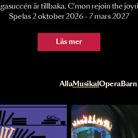
Joyride the Mu
Megasuccén är tillbaka. C'mon rejoin 
Spelas 2 oktober 2026 - 7 mar
Läs mer
r
Val av kategori
Alla
Musikal
Op