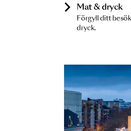
Mat & dry
Förgyll ditt
dryck.