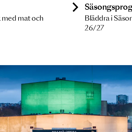
ck
Säso
 besök med mat och
Blädd
26/27