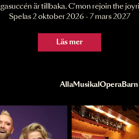
Joyride the Mu
Megasuccén är tillbaka. C'mon rejoin 
Spelas 2 oktober 2026 - 7 mar
Läs mer
r
Val av kategori
Alla
Musikal
Op