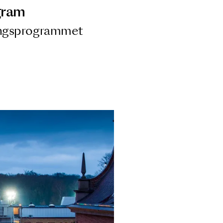
ngsprogram
ra i Säsongsprogrammet