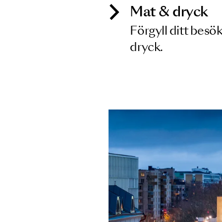
Mat & dry
Förgyll ditt
dryck.