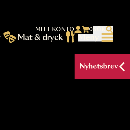
MITT KONTO
 menu)
llningar
Mat & dryck
Me
nu (primary) SV
Nyh