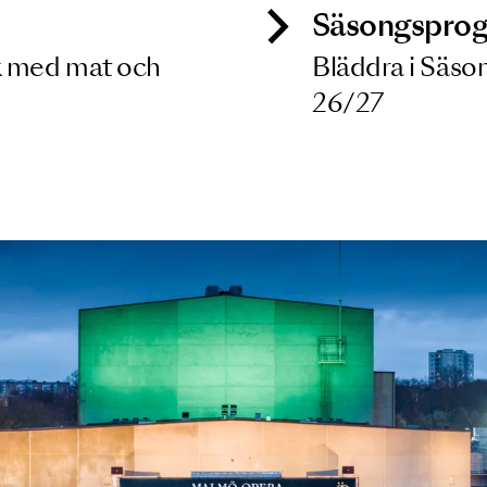
ck
Säso
 besök med mat och
Blädd
26/27