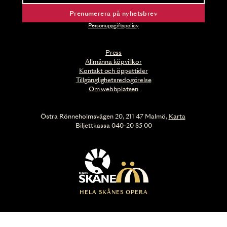
Prenumerera på nyhetsbrev
Personuppgiftspolicy
Press
Allmänna köpvillkor
Kontakt och öppettider
Tillgänglighetsredogörelse
Om webbplatsen
Östra Rönneholmsvägen 20, 211 47 Malmö,
Karta
Biljettkassa 040-20 85 00
HELA SKÅNES OPERA