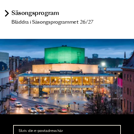
Säsongsprogram
Bläddra i Säsongsprogrammet 26/27
Nyhetsbrev
Ta del av förhandsinformation och biljettsläpp.