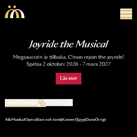
Hoppa till huvudinnehåll
Joyride the Musical
Megasuccén är tillbaka. C'mon rejoin the joyride!
Spelas 2 oktober 2026 - 7 mars 2027
Läs mer
Föreställningar
Kalender
Val av kategori uppdaterar innehållet automatiskt
Alla
Musikal
Opera
Barn och familj
Konsert
Turné
Dans
Övrigt