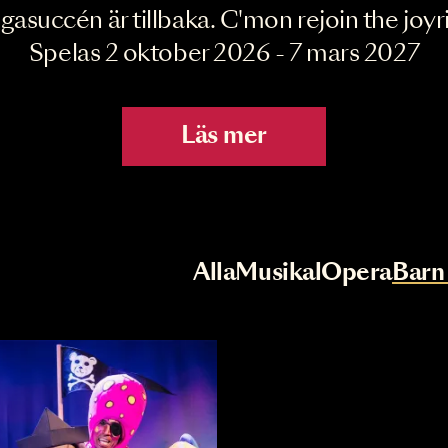
Joyride the Mu
Megasuccén är tillbaka. C'mon rejoin 
Spelas 2 oktober 2026 - 7 mar
Läs mer
r
Val av kategori
Alla
Musikal
Op