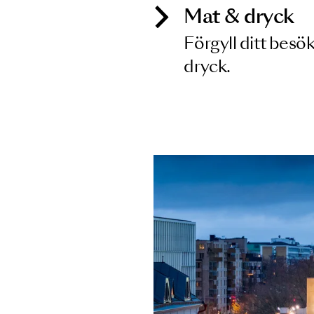
Mat & dry
Förgyll ditt
dryck.