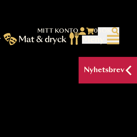
MITT KONTO
 menu)
llningar
Mat & dryck
Me
nu (primary) SV
Nyh