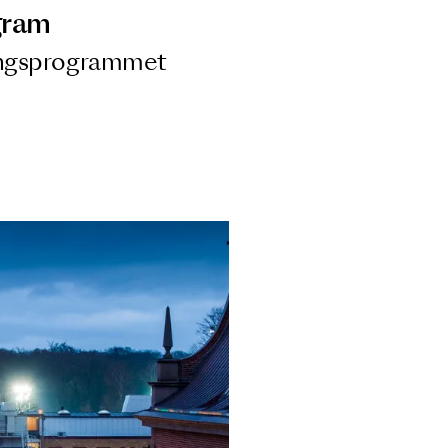
ngsprogram
ra i Säsongsprogrammet