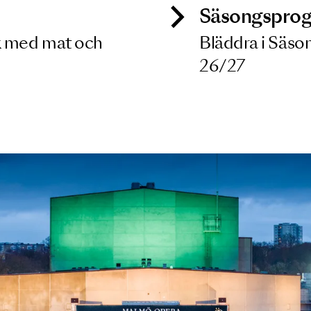
ck
Säso
 besök med mat och
Blädd
26/27