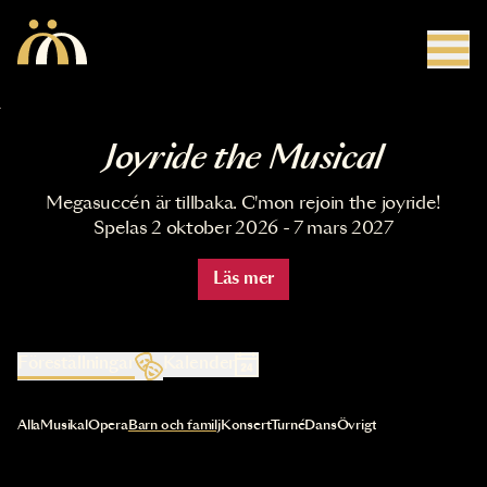
Hoppa till huvudinnehåll
Joyride the Musical
Megasuccén är tillbaka. C'mon rejoin the joyride!
Spelas 2 oktober 2026 - 7 mars 2027
Läs mer
Föreställningar
Kalender
Val av kategori uppdaterar innehållet automatiskt
Alla
Musikal
Opera
Barn och familj
Konsert
Turné
Dans
Övrigt