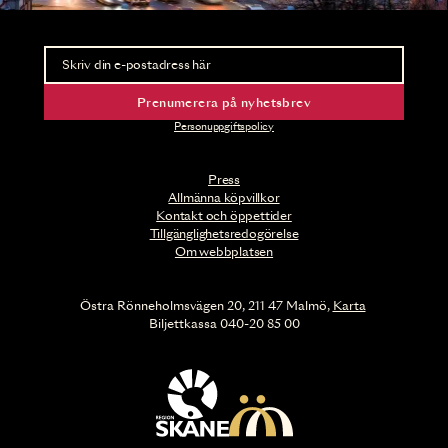
Nyhetsbrev
Ta del av förhandsinformation och biljettsläpp.
Prenumerera på nyhetsbrev
Personuppgiftspolicy
Press
Allmänna köpvillkor
Kontakt och öppettider
Tillgänglighetsredogörelse
Om webbplatsen
Östra Rönneholmsvägen 20, 211 47 Malmö,
Karta
Biljettkassa 040-20 85 00