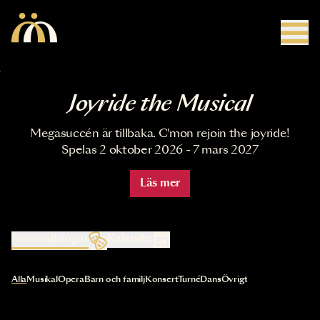
Hoppa till huvudinnehåll
Joyride the Musical
Megasuccén är tillbaka. C'mon rejoin the joyride!
Spelas 2 oktober 2026 - 7 mars 2027
Läs mer
Föreställningar
Kalender
Val av kategori uppdaterar innehållet automatiskt
Alla
Musikal
Opera
Barn och familj
Konsert
Turné
Dans
Övrigt