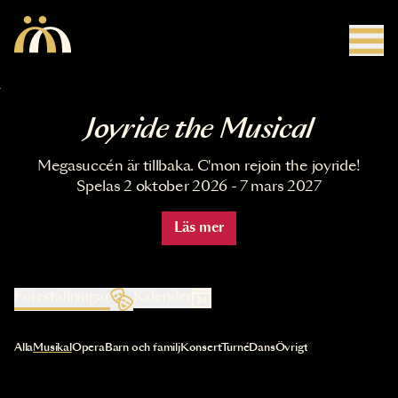
Hoppa till huvudinnehåll
Joyride the Musical
Megasuccén är tillbaka. C'mon rejoin the joyride!
Spelas 2 oktober 2026 - 7 mars 2027
Läs mer
Föreställningar
Kalender
Val av kategori uppdaterar innehållet automatiskt
Alla
Musikal
Opera
Barn och familj
Konsert
Turné
Dans
Övrigt