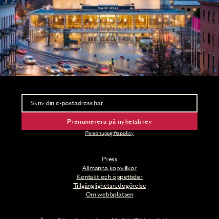
Nyhetsbrev
Ta del av förhandsinformation och biljettsläpp.
Prenumerera på nyhetsbrev
Personuppgiftspolicy
Press
Allmänna köpvillkor
Kontakt och öppettider
Tillgänglighetsredogörelse
Om webbplatsen