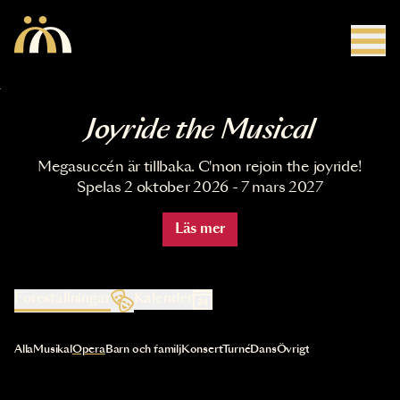
Hoppa till huvudinnehåll
Joyride the Musical
Megasuccén är tillbaka. C'mon rejoin the joyride!
Spelas 2 oktober 2026 - 7 mars 2027
Läs mer
Föreställningar
Kalender
Val av kategori uppdaterar innehållet automatiskt
Alla
Musikal
Opera
Barn och familj
Konsert
Turné
Dans
Övrigt