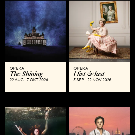
OPERA
OPERA
The Shining
I list & lust
22 AUG - 7 OKT 2026
5 SEP - 22 NOV 2026