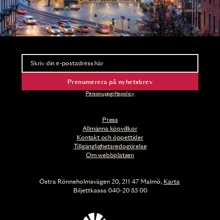
Nyhetsbrev
Ta del av förhandsinformation och biljettsläpp.
Prenumerera på nyhetsbrev
Personuppgiftspolicy
Press
Allmänna köpvillkor
Kontakt och öppettider
Tillgänglighetsredogörelse
Om webbplatsen
Östra Rönneholmsvägen 20, 211 47 Malmö,
Karta
Biljettkassa 040-20 85 00