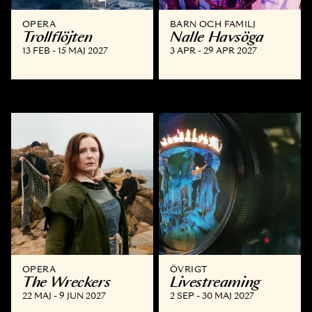
OPERA
BARN OCH FAMILJ
Trollflöjten
Nalle Havsöga
13 FEB - 15 MAJ 2027
3 APR - 29 APR 2027
OPERA
ÖVRIGT
The Wreckers
Livestreaming
22 MAJ - 9 JUN 2027
2 SEP - 30 MAJ 2027