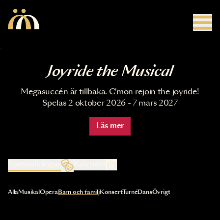
Hoppa till huvudinnehåll
Joyride the Musical
Megasuccén är tillbaka. C'mon rejoin the joyride!
Spelas 2 oktober 2026 - 7 mars 2027
Läs mer
Föreställningar
Kalender
Val av kategori uppdaterar innehållet automatiskt
Alla
Musikal
Opera
Barn och familj
Konsert
Turné
Dans
Övrigt