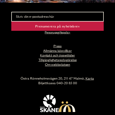
Nyhetsbrev
Ta del av förhandsinformation och biljettsläpp.
Prenumerera på nyhetsbrev
Personuppgiftspolicy
Press
Allmänna köpvillkor
Kontakt och öppettider
Tillgänglighetsredogörelse
Om webbplatsen
Östra Rönneholmsvägen 20, 211 47 Malmö,
Karta
Biljettkassa 040-20 85 00