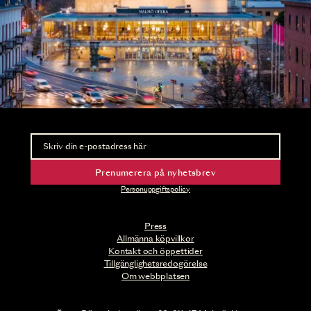
Nyhetsbrev
Ta del av förhandsinformation och biljettsläpp.
Prenumerera på nyhetsbrev
Personuppgiftspolicy
Press
Allmänna köpvillkor
Kontakt och öppettider
Tillgänglighetsredogörelse
Om webbplatsen