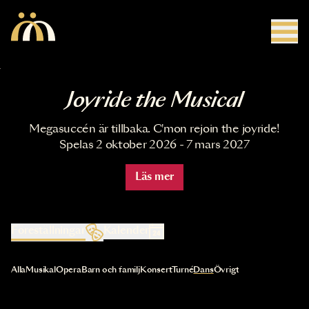
Hoppa till huvudinnehåll
Joyride the Musical
Megasuccén är tillbaka. C'mon rejoin the joyride!
Spelas 2 oktober 2026 - 7 mars 2027
Läs mer
Föreställningar
Kalender
Val av kategori uppdaterar innehållet automatiskt
Alla
Musikal
Opera
Barn och familj
Konsert
Turné
Dans
Övrigt