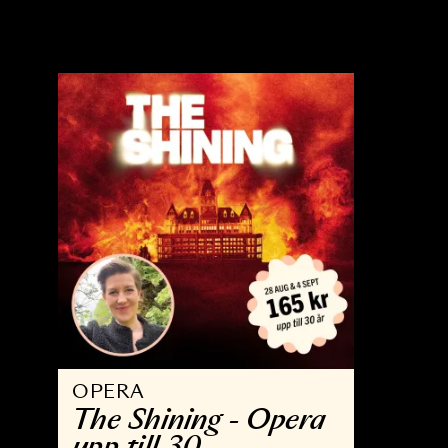
OPERA
K
The Wreckers
M
K
22 MAJ - 9 JUN 2027
2