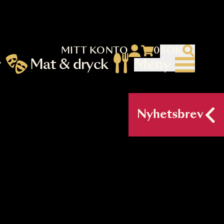
MITT KONTO
 menu)
llningar
Mat & dryck
Me
nu (primary) SV
Nyh