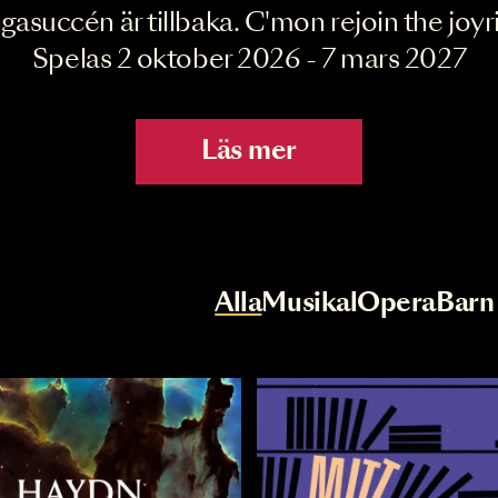
Joyride the Mu
Megasuccén är tillbaka. C'mon rejoin 
Spelas 2 oktober 2026 - 7 mar
Läs mer
r
Val av kategori
Alla
Musikal
Op