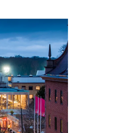
ngsprogram
ra i Säsongsprogrammet