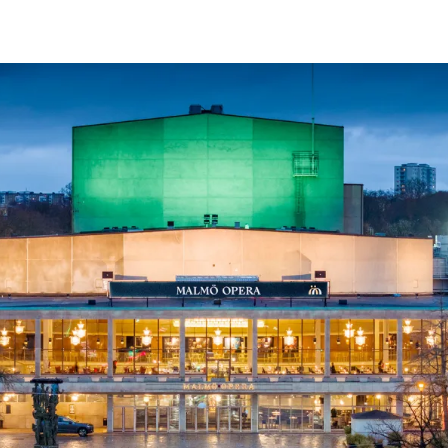
ck
Säso
 besök med mat och
Blädd
26/27