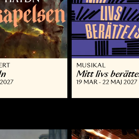
ONSERT
MUSIKAL
aydn
Mitt livs
 FEB 2027
19 MAR - 22