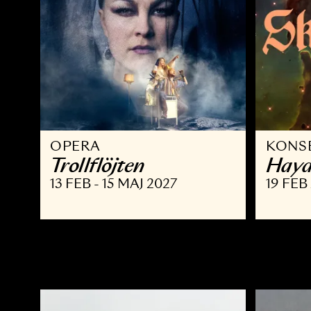
OPERA
K
Trollflöjten
H
13 FEB - 15 MAJ 2027
19