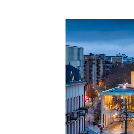
Mat & dry
Förgyll ditt
dryck.