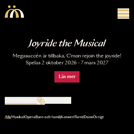
Hoppa till huvudinnehåll
Joyride the Musical
Megasuccén är tillbaka. C'mon rejoin the joyride!
Spelas 2 oktober 2026 - 7 mars 2027
Läs mer
Föreställningar
Kalender
Val av kategori uppdaterar innehållet automatiskt
Alla
Musikal
Opera
Barn och familj
Konsert
Turné
Dans
Övrigt