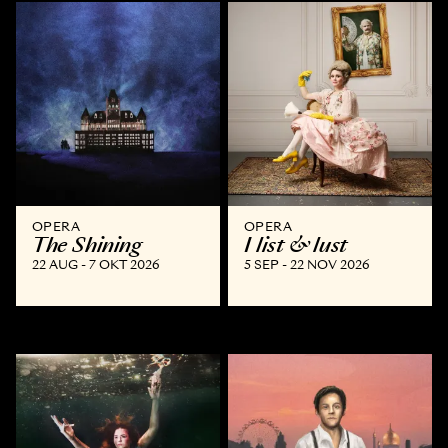
OPERA
OPERA
The Shining
I list & lust
22 AUG - 7 OKT 2026
5 SEP - 22 NOV 2026