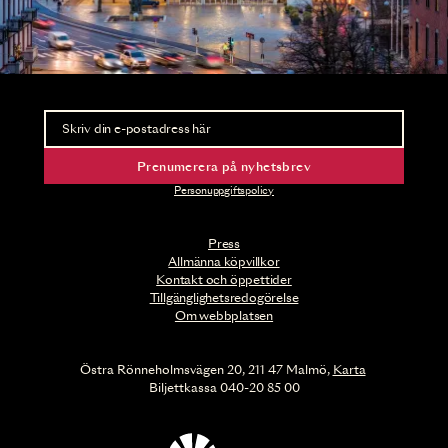
Nyhetsbrev
Ta del av förhandsinformation och biljettsläpp.
Prenumerera på nyhetsbrev
Personuppgiftspolicy
Press
Allmänna köpvillkor
Kontakt och öppettider
Tillgänglighetsredogörelse
Om webbplatsen
Östra Rönneholmsvägen 20, 211 47 Malmö,
Karta
Biljettkassa 040-20 85 00