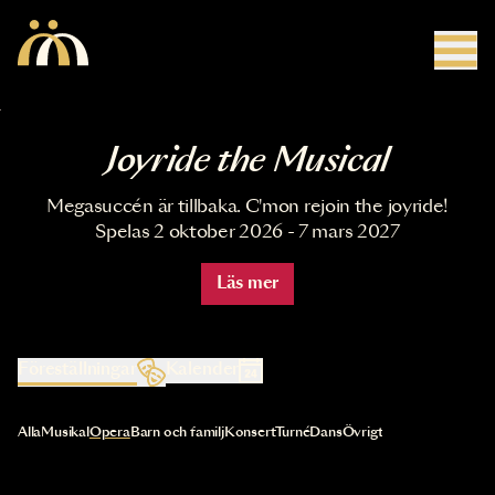
Hoppa till huvudinnehåll
Joyride the Musical
Megasuccén är tillbaka. C'mon rejoin the joyride!
Spelas 2 oktober 2026 - 7 mars 2027
Läs mer
Föreställningar
Kalender
Val av kategori uppdaterar innehållet automatiskt
Alla
Musikal
Opera
Barn och familj
Konsert
Turné
Dans
Övrigt