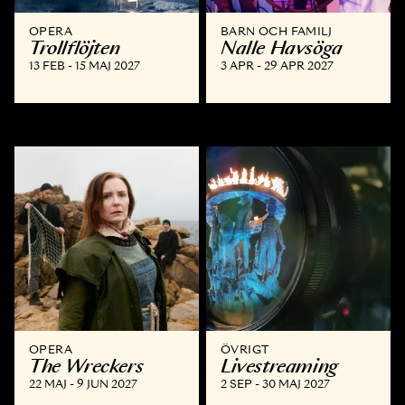
OPERA
BARN OCH FAMILJ
Trollflöjten
Nalle Havsöga
13 FEB - 15 MAJ 2027
3 APR - 29 APR 2027
OPERA
ÖVRIGT
The Wreckers
Livestreaming
22 MAJ - 9 JUN 2027
2 SEP - 30 MAJ 2027