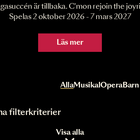
Joyride the Mu
Megasuccén är tillbaka. C'mon rejoin 
Spelas 2 oktober 2026 - 7 mar
Läs mer
r
Val av kategori
Alla
Musikal
Op