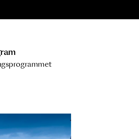
ngsprogram
ra i Säsongsprogrammet