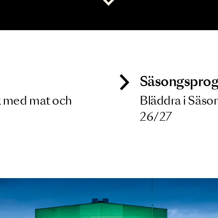
 dina filterkriterier
Visa alla
ck
Säso
 besök med mat och
Blädd
26/27