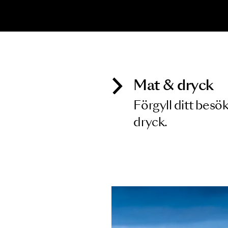
Inga föreställningar matchar
Mat & dry
Förgyll ditt
dryck.