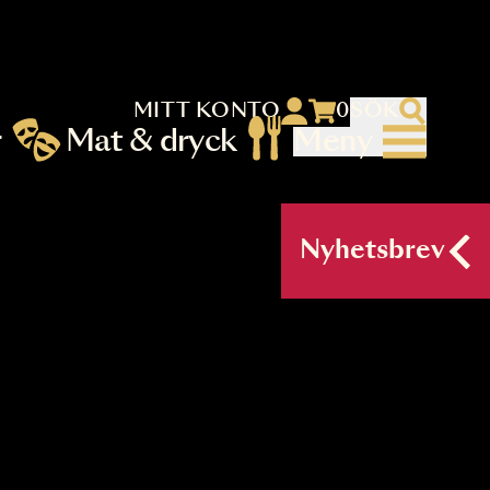
MITT KONTO
 menu)
llningar
Mat & dryck
Me
nu (primary) SV
Nyh