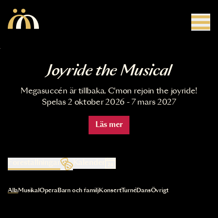
Hoppa till huvudinnehåll
Joyride the Musical
Megasuccén är tillbaka. C'mon rejoin the joyride!
Spelas 2 oktober 2026 - 7 mars 2027
Läs mer
Föreställningar
Kalender
Val av kategori uppdaterar innehållet automatiskt
Alla
Musikal
Opera
Barn och familj
Konsert
Turné
Dans
Övrigt