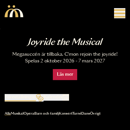
Hoppa till huvudinnehåll
Joyride the Musical
Megasuccén är tillbaka. C'mon rejoin the joyride!
Spelas 2 oktober 2026 - 7 mars 2027
Läs mer
Föreställningar
Kalender
Val av kategori uppdaterar innehållet automatiskt
Alla
Musikal
Opera
Barn och familj
Konsert
Turné
Dans
Övrigt