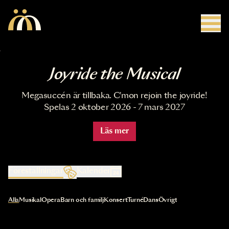
Hoppa till huvudinnehåll
Joyride the Musical
Megasuccén är tillbaka. C'mon rejoin the joyride!
Spelas 2 oktober 2026 - 7 mars 2027
Läs mer
Föreställningar
Kalender
Val av kategori uppdaterar innehållet automatiskt
Alla
Musikal
Opera
Barn och familj
Konsert
Turné
Dans
Övrigt