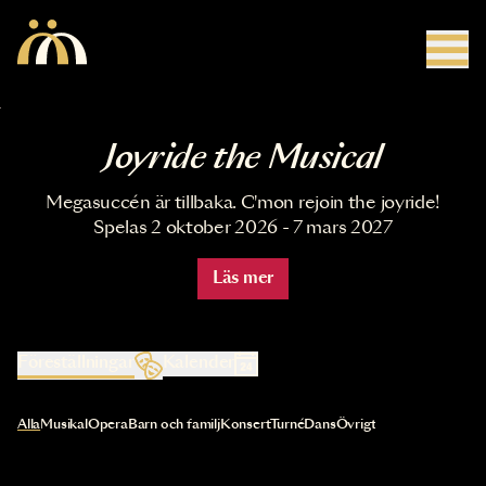
Hoppa till huvudinnehåll
Joyride the Musical
Megasuccén är tillbaka. C'mon rejoin the joyride!
Spelas 2 oktober 2026 - 7 mars 2027
Läs mer
Föreställningar
Kalender
Val av kategori uppdaterar innehållet automatiskt
Alla
Musikal
Opera
Barn och familj
Konsert
Turné
Dans
Övrigt