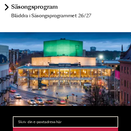
Säsongsprogram
Bläddra i Säsongsprogrammet 26/27
Nyhetsbrev
Ta del av förhandsinformation och biljettsläpp.