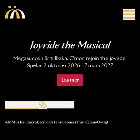
Hoppa till huvudinnehåll
Joyride the Musical
Megasuccén är tillbaka. C'mon rejoin the joyride!
Spelas 2 oktober 2026 - 7 mars 2027
Läs mer
Föreställningar
Kalender
Val av kategori uppdaterar innehållet automatiskt
Alla
Musikal
Opera
Barn och familj
Konsert
Turné
Dans
Övrigt