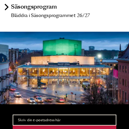
Säsongsprogram
Bläddra i Säsongsprogrammet 26/27
Nyhetsbrev
Ta del av förhandsinformation och biljettsläpp.