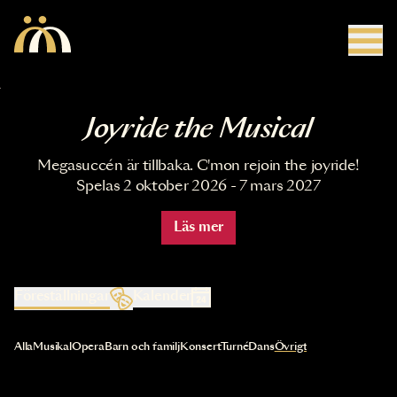
Hoppa till huvudinnehåll
Joyride the Musical
Megasuccén är tillbaka. C'mon rejoin the joyride!
Spelas 2 oktober 2026 - 7 mars 2027
Läs mer
Föreställningar
Kalender
Val av kategori uppdaterar innehållet automatiskt
Alla
Musikal
Opera
Barn och familj
Konsert
Turné
Dans
Övrigt