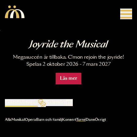
Hoppa till huvudinnehåll
Joyride the Musical
Megasuccén är tillbaka. C'mon rejoin the joyride!
Spelas 2 oktober 2026 - 7 mars 2027
Läs mer
Föreställningar
Kalender
Val av kategori uppdaterar innehållet automatiskt
Alla
Musikal
Opera
Barn och familj
Konsert
Turné
Dans
Övrigt