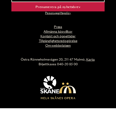
Prenumerera på nyhetsbrev
Personuppgiftspolicy
Press
Allmänna köpvillkor
Kontakt och öppettider
Tillgänglighetsredogörelse
Om webbplatsen
Östra Rönneholmsvägen 20, 211 47 Malmö,
Karta
Biljettkassa 040-20 85 00
HELA SKÅNES OPERA