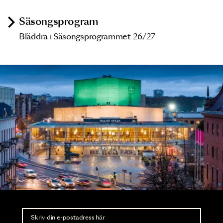
Säsongsprogram
Bläddra i Säsongsprogrammet 26/27
Nyhetsbrev
Ta del av förhandsinformation och biljettsläpp.