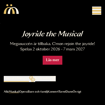
Hoppa till huvudinnehåll
Joyride the Musical
Megasuccén är tillbaka. C'mon rejoin the joyride!
Spelas 2 oktober 2026 - 7 mars 2027
Läs mer
Föreställningar
Kalender
Val av kategori uppdaterar innehållet automatiskt
Alla
Musikal
Opera
Barn och familj
Konsert
Turné
Dans
Övrigt