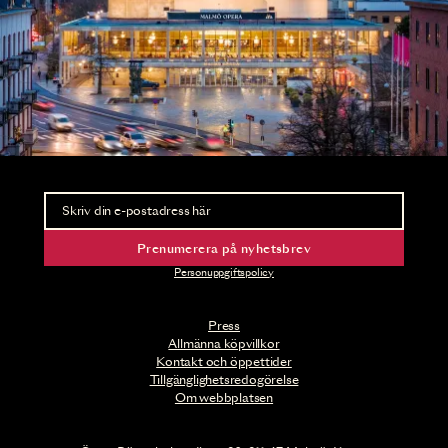
Nyhetsbrev
Ta del av förhandsinformation och biljettsläpp.
Prenumerera på nyhetsbrev
Personuppgiftspolicy
Press
Allmänna köpvillkor
Kontakt och öppettider
Tillgänglighetsredogörelse
Om webbplatsen