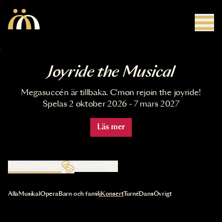
Hoppa till huvudinnehåll
Joyride the Musical
Megasuccén är tillbaka. C'mon rejoin the joyride!
Spelas 2 oktober 2026 - 7 mars 2027
Läs mer
Föreställningar
Kalender
Val av kategori uppdaterar innehållet automatiskt
Alla
Musikal
Opera
Barn och familj
Konsert
Turné
Dans
Övrigt