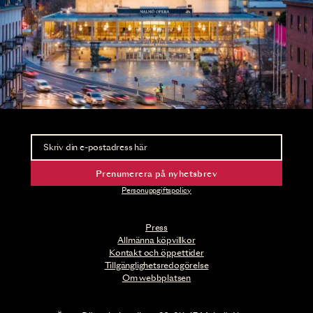
Nyhetsbrev
Ta del av förhandsinformation och biljettsläpp.
Prenumerera på nyhetsbrev
Personuppgiftspolicy
Press
Allmänna köpvillkor
Kontakt och öppettider
Tillgänglighetsredogörelse
Om webbplatsen