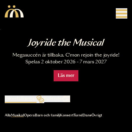
Hoppa till huvudinnehåll
Joyride the Musical
Megasuccén är tillbaka. C'mon rejoin the joyride!
Spelas 2 oktober 2026 - 7 mars 2027
Läs mer
Föreställningar
Kalender
Val av kategori uppdaterar innehållet automatiskt
Alla
Musikal
Opera
Barn och familj
Konsert
Turné
Dans
Övrigt