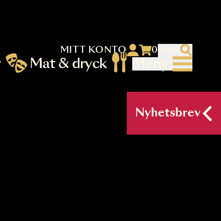
MITT KONTO
 menu)
llningar
Mat & dryck
Me
nu (primary) SV
Nyh