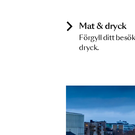
Inga föreställningar matchar
Mat & dry
Förgyll ditt
dryck.