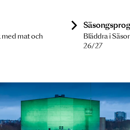
 dina filterkriterier
ck
Säso
 besök med mat och
Blädd
26/27