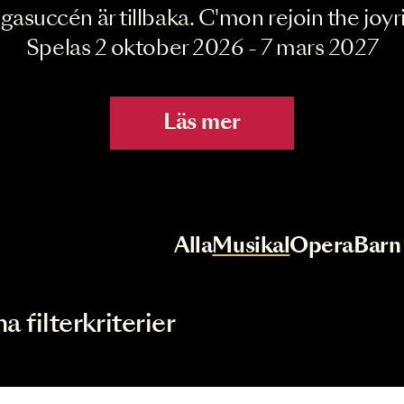
Joyride the Mu
Megasuccén är tillbaka. C'mon rejoin 
Spelas 2 oktober 2026 - 7 mar
Läs mer
r
Val av kategori
Alla
Musikal
Op