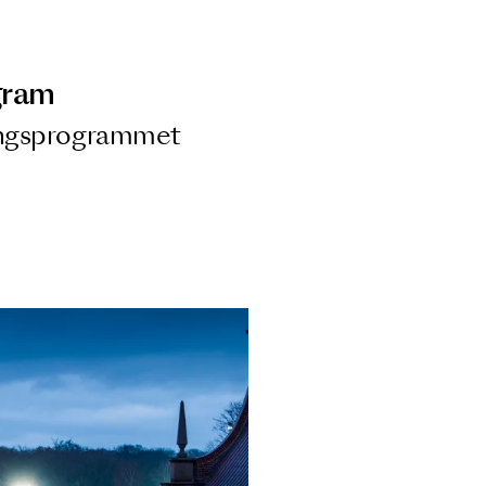
ngsprogram
ra i Säsongsprogrammet