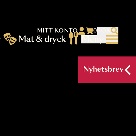
MITT KONTO
 menu)
llningar
Mat & dryck
Me
nu (primary) SV
Nyh