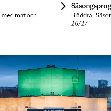
ck
Säso
 besök med mat och
Blädd
26/27