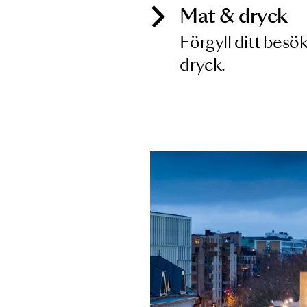
Mat & dry
Förgyll ditt
dryck.