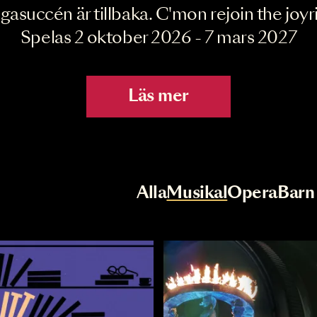
Joyride the Mu
Megasuccén är tillbaka. C'mon rejoin 
Spelas 2 oktober 2026 - 7 mar
Läs mer
r
Val av kategori
Alla
Musikal
Op