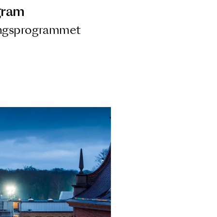
ngsprogram
ra i Säsongsprogrammet