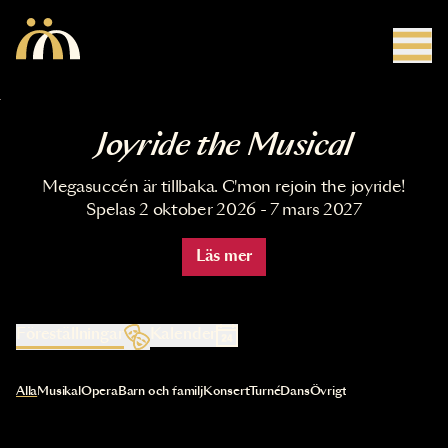
Hoppa till huvudinnehåll
Joyride the Musical
Megasuccén är tillbaka. C'mon rejoin the joyride!
Spelas 2 oktober 2026 - 7 mars 2027
Läs mer
Föreställningar
Kalender
Val av kategori uppdaterar innehållet automatiskt
Alla
Musikal
Opera
Barn och familj
Konsert
Turné
Dans
Övrigt