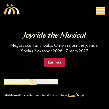
Hoppa till huvudinnehåll
Joyride the Musical
Megasuccén är tillbaka. C'mon rejoin the joyride!
Spelas 2 oktober 2026 - 7 mars 2027
Läs mer
Föreställningar
Kalender
Val av kategori uppdaterar innehållet automatiskt
Alla
Musikal
Opera
Barn och familj
Konsert
Turné
Dans
Övrigt