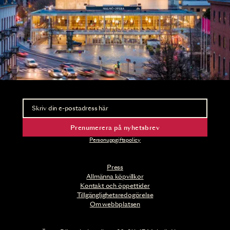
Nyhetsbrev
Ta del av förhandsinformation och biljettsläpp.
Prenumerera på nyhetsbrev
Personuppgiftspolicy
Press
Allmänna köpvillkor
Kontakt och öppettider
Tillgänglighetsredogörelse
Om webbplatsen