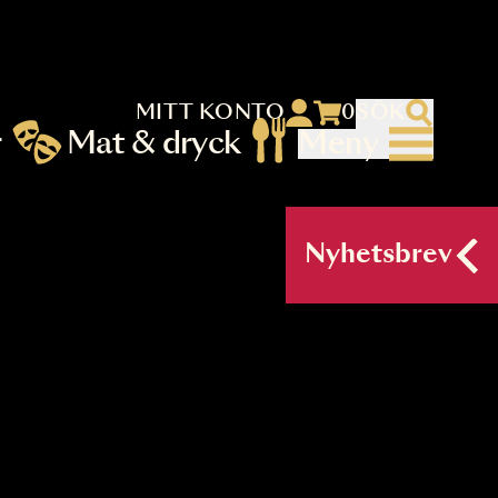
MITT KONTO
 menu)
llningar
Mat & dryck
Me
nu (primary) SV
Nyh