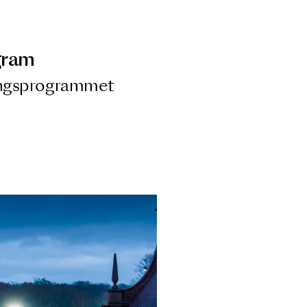
ngsprogram
ra i Säsongsprogrammet