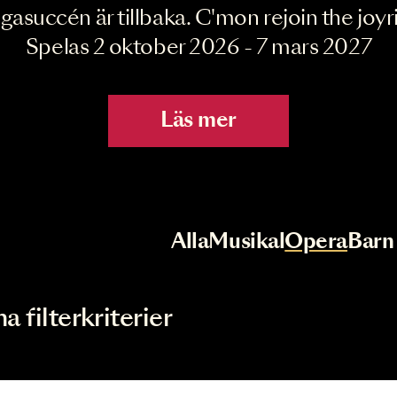
Joyride the Mu
Megasuccén är tillbaka. C'mon rejoin 
Spelas 2 oktober 2026 - 7 mar
Läs mer
r
Val av kategori
Alla
Musikal
Op