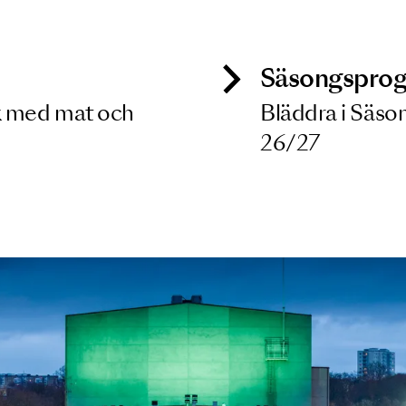
 dina filterkriterier
ck
Säso
 besök med mat och
Blädd
26/27