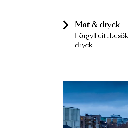
Inga föreställningar matchar
Mat & dry
Förgyll ditt
dryck.