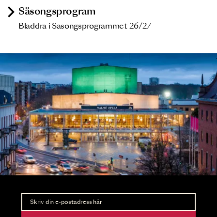
Säsongsprogram
Bläddra i Säsongsprogrammet 26/27
Nyhetsbrev
Ta del av förhandsinformation och biljettsläpp.