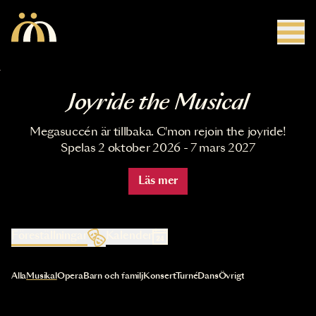
Hoppa till huvudinnehåll
Joyride the Musical
Megasuccén är tillbaka. C'mon rejoin the joyride!
Spelas 2 oktober 2026 - 7 mars 2027
Läs mer
Föreställningar
Kalender
Val av kategori uppdaterar innehållet automatiskt
Alla
Musikal
Opera
Barn och familj
Konsert
Turné
Dans
Övrigt