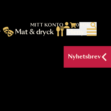
MITT KONTO
 menu)
llningar
Mat & dryck
Me
nu (primary) SV
Nyh