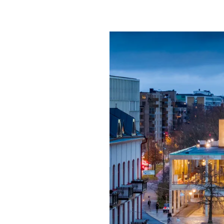
Mat & dry
Förgyll ditt
dryck.