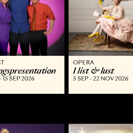
VRIGT
OPERA
äsongspresentation
I list & l
AUG - 15 SEP 2026
5 SEP - 22 