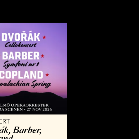
VRIGT
KONSERT
llsång med Operan
Kammar­
9 AUG - 30 AUG 2026
3 OKT - 29 