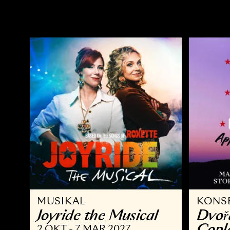
OPERA
Ö
Kvarteret Korpen
A
14 NOV - 10 JAN 2027
2