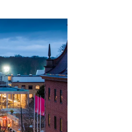
ngsprogram
ra i Säsongsprogrammet