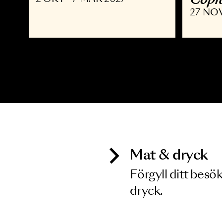
MUSIKAL
K
Joyride the Musical
D
C
2 OKT - 7 MAR 2027
2