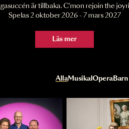
Joyride the Mu
Megasuccén är tillbaka. C'mon rejoin 
Spelas 2 oktober 2026 - 7 mar
Läs mer
r
Val av kategori
Alla
Musikal
Op