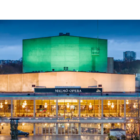
ck
Säso
 besök med mat och
Blädd
26/27