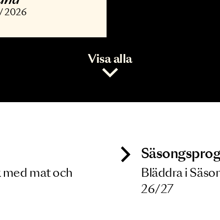
ONSERT
vořák, Barber,
opland
7 NOV 2026
Visa alla