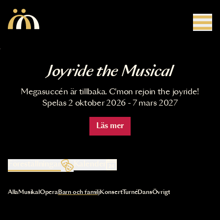
Hoppa till huvudinnehåll
Joyride the Musical
Megasuccén är tillbaka. C'mon rejoin the joyride!
Spelas 2 oktober 2026 - 7 mars 2027
Läs mer
Föreställningar
Kalender
Val av kategori uppdaterar innehållet automatiskt
Alla
Musikal
Opera
Barn och familj
Konsert
Turné
Dans
Övrigt