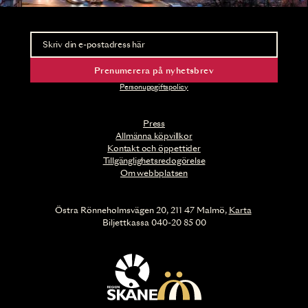
Nyhetsbrev
Ta del av förhandsinformation och biljettsläpp.
Prenumerera på nyhetsbrev
Personuppgiftspolicy
Press
Allmänna köpvillkor
Kontakt och öppettider
Tillgänglighetsredogörelse
Om webbplatsen
Östra Rönneholmsvägen 20, 211 47 Malmö,
Karta
Biljettkassa 040-20 85 00