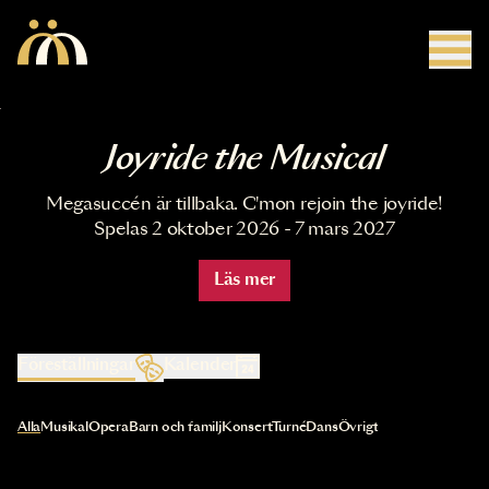
Hoppa till huvudinnehåll
Joyride the Musical
Megasuccén är tillbaka. C'mon rejoin the joyride!
Spelas 2 oktober 2026 - 7 mars 2027
Läs mer
Föreställningar
Kalender
Val av kategori uppdaterar innehållet automatiskt
Alla
Musikal
Opera
Barn och familj
Konsert
Turné
Dans
Övrigt